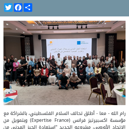
witter
Facebook
Share
رام الله - معا - أطلق تحالف السلام الفلسطيني، بالشراكة مع
مؤسسة اكسبيرتيز فرانس (Expertise France) وبتمويل من
الاتحاد الأوروبي، مشروعه الجديد "استعادة الحيز المدني من