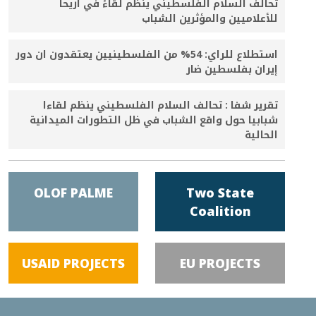
تحالف السلام الفلسطيني ينظم لقاءً في أريحا
للأعلاميين والمؤثرين الشباب
استطلاع للراي: 54% من الفلسطينيين يعتقدون ان دور
إيران بفلسطين ضار
تقرير شفا : تحالف السلام الفلسطيني ينظم لقاءا
شبابيا حول واقع الشباب في ظل التطورات الميدانية
الحالية
OLOF PALME
Two State
Coalition
USAID PROJECTS
EU PROJECTS